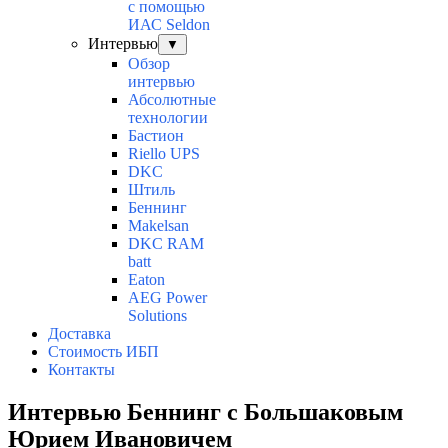
с помощью
ИАС Seldon
Интервью
▼
Обзор
интервью
Абсолютные
технологии
Бастион
Riello UPS
DKC
Штиль
Беннинг
Makelsan
DKC RAM
batt
Eaton
AEG Power
Solutions
Доставка
Стоимость ИБП
Контакты
Интервью Беннинг с Большаковым
Юрием Ивановичем