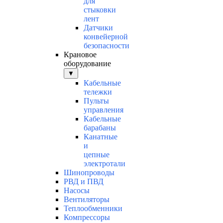
для
стыковки
лент
Датчики
конвейерной
безопасности
Крановое
оборудование
▼
Кабельные
тележки
Пульты
управления
Кабельные
барабаны
Канатные
и
цепные
электротали
Шинопроводы
РВД и ПВД
Насосы
Вентиляторы
Теплообменники
Компрессоры