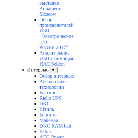
выставки
Aquatherm
Moscow
Обзор
производителей
ИБП
"Электрические
сети
России-2017"
Анализ рынка
ИБП с помощью
ИАС Seldon
Интервью
▼
Обзор интервью
Абсолютные
технологии
Бастион
Riello UPS
DKC
Штиль
Беннинг
Makelsan
DKC RAM batt
Eaton
AEG Power