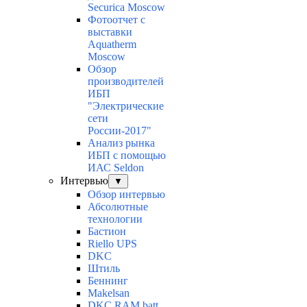
Securica Moscow
Фотоотчет с
выставки
Aquatherm
Moscow
Обзор
производителей
ИБП
"Электрические
сети
России-2017"
Анализ рынка
ИБП с помощью
ИАС Seldon
Интервью
▼
Обзор интервью
Абсолютные
технологии
Бастион
Riello UPS
DKC
Штиль
Беннинг
Makelsan
DKC RAM batt